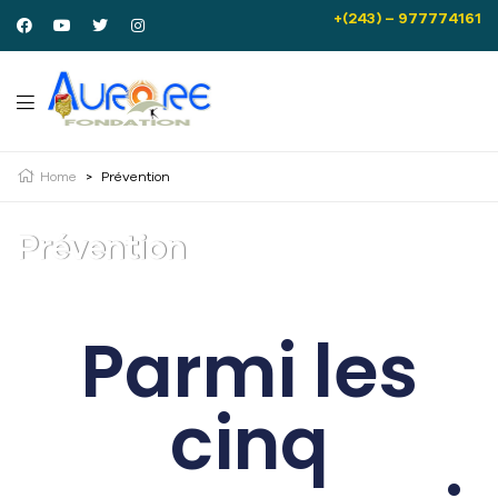
+(243) – 977774161
Home
>
Prévention
Prévention
Parmi les
cinq