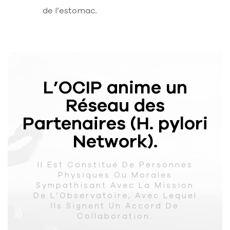
de l’estomac
.
L’OCIP anime un
Réseau des
Partenaires (H. pylori
Network).
Il Est Constitué De Personnes
Physiques Ou Morales
Sympathisant Avec La Mission
De L’Observatoire, Avec Lequel
Ils Signent Un Accord De
Collaboration.