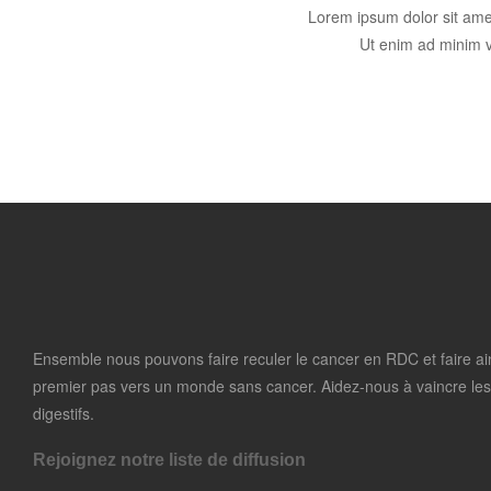
Lorem ipsum dolor sit amet
Ut enim ad minim v
Ensemble nous pouvons faire reculer le cancer en RDC et faire ain
premier pas vers un monde sans cancer. Aidez-nous à vaincre le
digestifs.
Rejoignez notre liste de diffusion