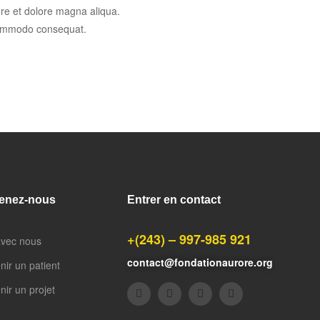
ore et dolore magna aliqua.
 commodo consequat.
enez-nous
Entrer en contact
+(243) – 997-985 921
avec nous
contact@fondationaurore.org
nir un patient
nir un projet