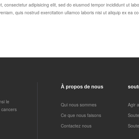
, consectetur adipisicing elit, sed do eiusmod tempor incididunt ut lab
eniam, quis nostrud exercitation ullamco laboris nisi ut aliquip ex ea
À propos de nous
sout
si le
Qui nous sommes
Agir 
s cancers
Ce que nous faisons
Soute
Contactez nous
Soute