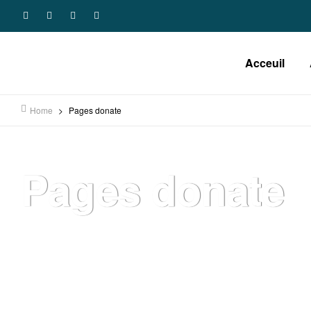
Acceuil
Home
>
Pages donate
Pages donate