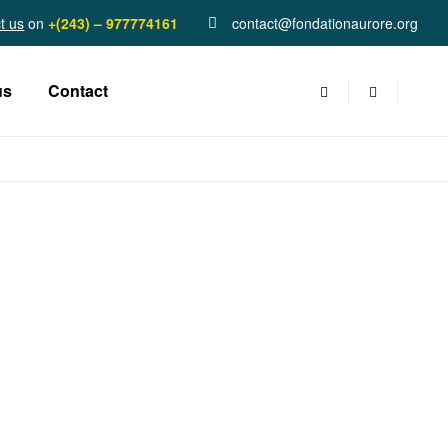
t us
on
+(243) – 977774161
contact@fondationaurore.org
us
Contact